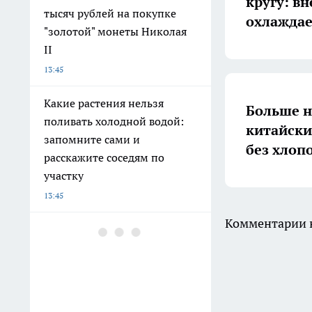
кругу: в
тысяч рублей на покупке
охлаждае
"золотой" монеты Николая
II
13:45
Какие растения нельзя
Больше н
поливать холодной водой:
китайски
запомните сами и
без хлоп
расскажите соседям по
участку
13:45
Комментарии н
Спасатели под Ухтой
завершили сезонное
дежурство
13:15