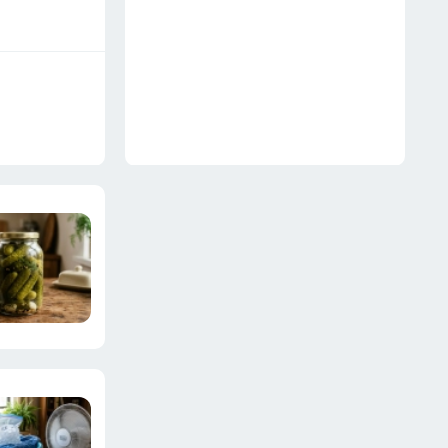
несушкам не грозит
18 июля