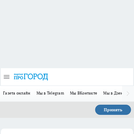
Газета онлайн
Мы в Telegram
Мы ВКонтакте
Мы в Дзене
П
Принять