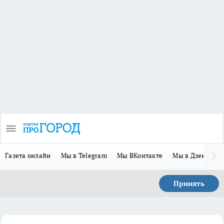
Газета онлайн
Мы в Telegram
Мы ВКонтакте
Мы в Дзене
П
Принять