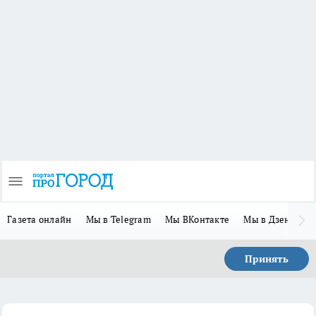
Газета онлайн
Мы в Telegram
Мы ВКонтакте
Мы в Дзене
П
Принять