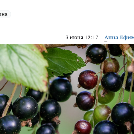
ина
3 июня 12:17
Анна Ефи