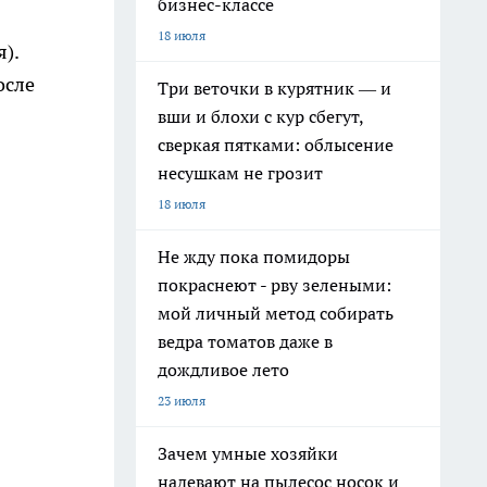
бизнес-классе
18 июля
).
осле
Три веточки в курятник — и
вши и блохи с кур сбегут,
сверкая пятками: облысение
несушкам не грозит
18 июля
Не жду пока помидоры
покраснеют - рву зелеными:
мой личный метод собирать
ведра томатов даже в
дождливое лето
23 июля
Зачем умные хозяйки
надевают на пылесос носок и