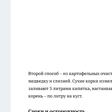
Второй способ – из картофельных очис
медведку и слизней. Сухие корки измел
заливают 3 литрами кипятка, настаив
корень – по литру на куст.
Сроки и осторожность