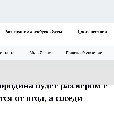
Расписание автобусов Ухты
Происшествия
онтакте
Мы в Дзене
Подать объявление
смородина будет размером с
ся от ягод, а соседи