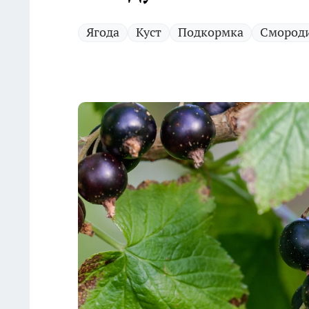
Ягода
Куст
Подкормка
Смород