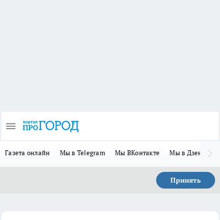
Газета онлайн
Мы в Telegram
Мы ВКонтакте
Мы в Дзене
П
Принять