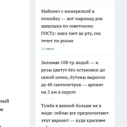
Майонез с минералкой в
помойку — вот маринад для
шашлыка по советскому
ГОСТу: мясо тает во рту, сок
течет по рукам
11 июля
Заливаю 100 гр. водой — и
розы цветут без остановки до
самой осени, бутоны выросли
до 40 сантиметров — аромат
на 2 км в округе
нный
Тумба в ванной больше не в
ре
моде: сейчас все предпочитают
этот вариант — куда красивее
е