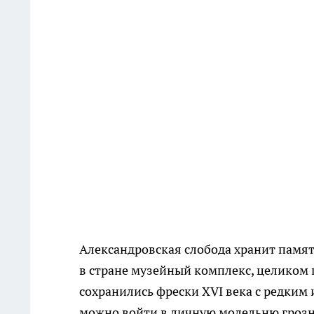
Александровская слобода хранит памят
в стране музейный комплекс, целиком
сохранились фрески XVI века с редким
можно войти в личную молельню грозно