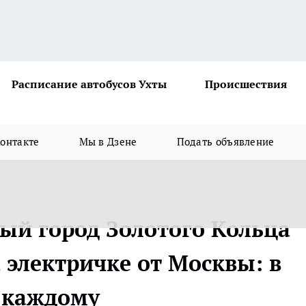
Расписание автобусов Ухты
Происшествия
онтакте
Мы в Дзене
Подать объявление
й город Золотого Кольца
а электричке от Москвы: в
 каждому