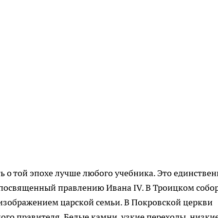
ь о той эпохе лучше любого учебника. Это единстве
 посвященный правлению Ивана IV. В Троицком собо
 изображением царской семьи. В Покровской церкви
го правителя. Белые камни, узкие переходы, низки