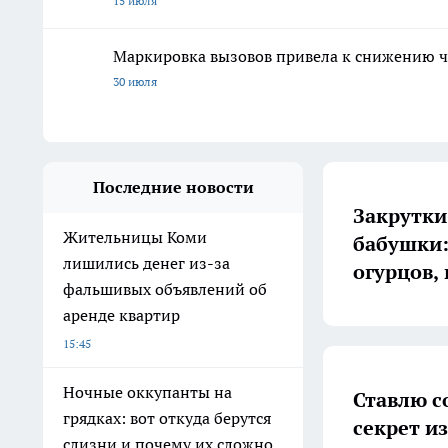
15 июля
Маркировка вызовов привела к снижению ч
30 июля
Последние новости
Закрутки
Жительницы Коми
бабушки:
лишились денег из-за
огурцов,
фальшивых объявлений об
аренде квартир
15:45
Ночные оккупанты на
Ставлю с
грядках: вот откуда берутся
секрет и
слизни и почему их сложно