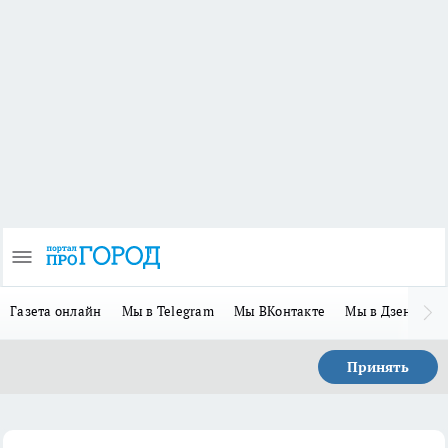
Газета онлайн
Мы в Telegram
Мы ВКонтакте
Мы в Дзене
П
Принять