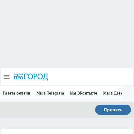
Газета онлайн
Мы в Telegram
Мы ВКонтакте
Мы в Дзене
П
Принять