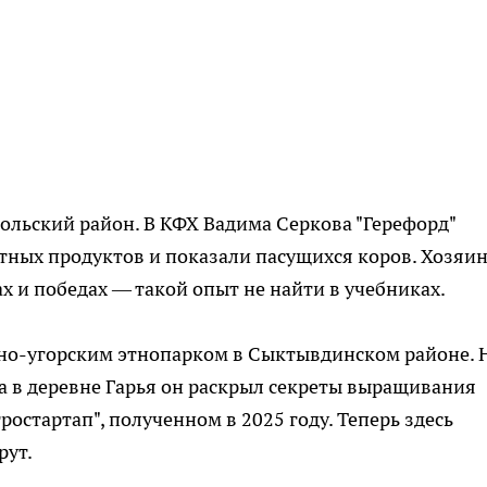
сольский район. В КФХ Вадима Серкова "Герефорд"
тных продуктов и показали пасущихся коров. Хозяи
х и победах — такой опыт не найти в учебниках.
но-угорским этнопарком в Сыктывдинском районе. 
 в деревне Гарья он раскрыл секреты выращивания
гростартап", полученном в 2025 году. Теперь здесь
рут.