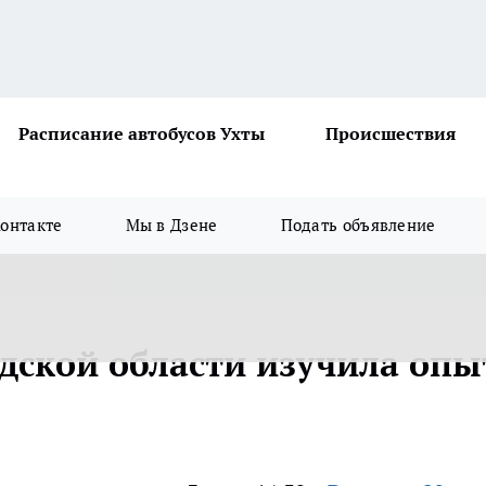
Расписание автобусов Ухты
Происшествия
онтакте
Мы в Дзене
Подать объявление
одской области изучила опы