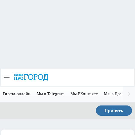
Газета онлайн
Мы в Telegram
Мы ВКонтакте
Мы в Дзене
П
Принять