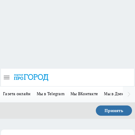
Газета онлайн
Мы в Telegram
Мы ВКонтакте
Мы в Дзене
П
Принять