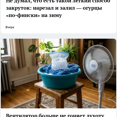
Не думал, что есть такой легкий способ
закруток: нарезал и залил — огурцы
«по-фински» на зиму
Вчера
Вентилятор больше не гоняет духоту