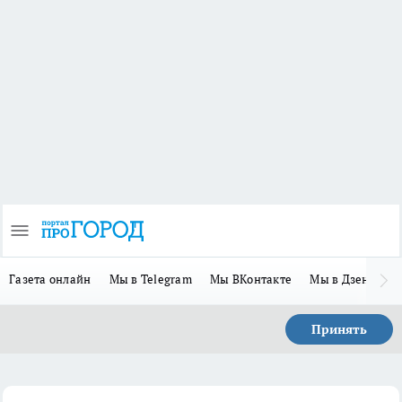
Газета онлайн
Мы в Telegram
Мы ВКонтакте
Мы в Дзене
П
Принять