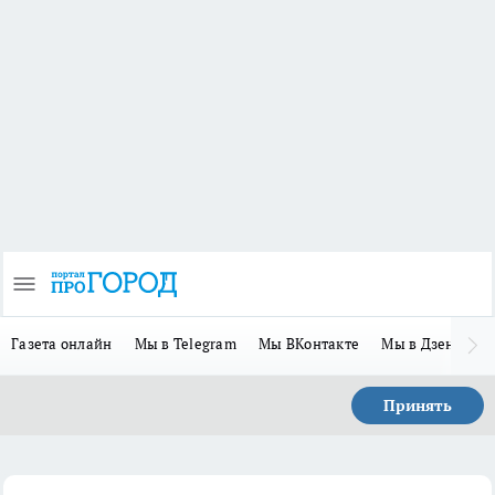
Газета онлайн
Мы в Telegram
Мы ВКонтакте
Мы в Дзене
П
Принять