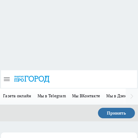
Газета онлайн
Мы в Telegram
Мы ВКонтакте
Мы в Дзене
П
Принять