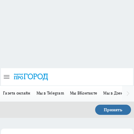
Газета онлайн
Мы в Telegram
Мы ВКонтакте
Мы в Дзене
П
Принять