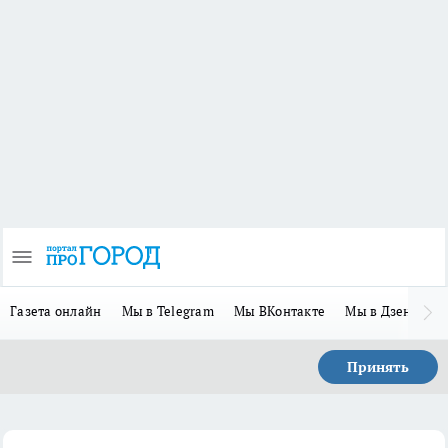
Газета онлайн
Мы в Telegram
Мы ВКонтакте
Мы в Дзене
П
Принять