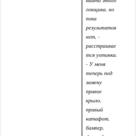
найти этого
гонщика, но
пока
результатов
нет, -
расстраивае
тся ухтинка.
- У меня
теперь под
замену
правое
крыло,
правый
катафот,
бампер,