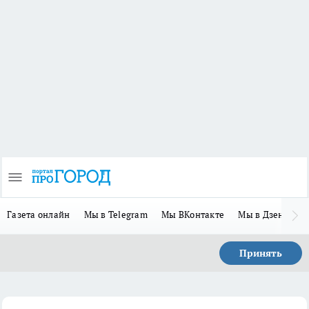
Газета онлайн
Мы в Telegram
Мы ВКонтакте
Мы в Дзене
П
Принять