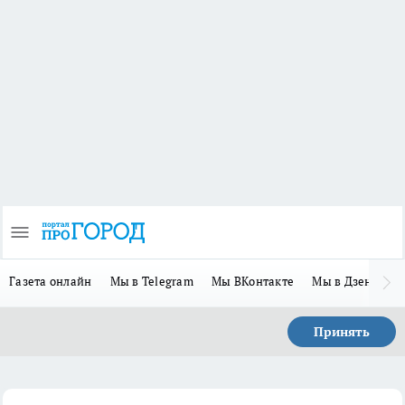
Газета онлайн
Мы в Telegram
Мы ВКонтакте
Мы в Дзене
П
Принять