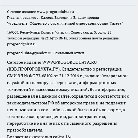
Сетевое издание
www.progoroduhta.ru
Главный редактор: Клюева Екатерина Владимировна
Учредитель: Общество с ограниченной ответственностью "Газета"
169309, Республика Коми, г. Ухта, ул. Советская, д. 3, офис 23
Телефон редакции: 8(8216)72-18-18, электронная почта редакции:
progorod@list.ru
progorod.uhta@yandex.ru
Рекламный отдел
Сетевое издание WWW.PROGORODUHTA.RU
(ВВВ.ПРОГОРОДУХТА.РУ). Свидетельство о регистрации
СМИ ЭЛ № ФС 77-68102 от 21.12.2016 г., выдано Федеральной
службой по надзору в сфере связи, информационных
технологий и массовых коммуникаций. Вся информация,
размещенная на данном сайте, охраняется в соответствии с
законодательством РФ об авторском праве и не подлежит
использованию кем-либо в какой бы то ни было форме, в
том числе воспроизведению, распространению,
переработке не иначе как с письменного разрешения
правообладателя.
Возрастная категория сайта 16+.