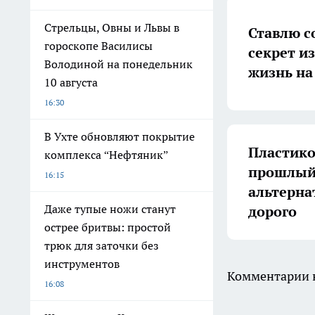
Стрельцы, Овны и Львы в
Ставлю с
гороскопе Василисы
секрет и
Володиной на понедельник
жизнь на
10 августа
16:30
В Ухте обновляют покрытие
Пластико
комплекса “Нефтяник”
прошлый 
16:15
альтерна
Даже тупые ножи станут
дорого
острее бритвы: простой
трюк для заточки без
инструментов
Комментарии н
16:08