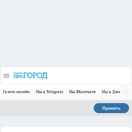
Газета онлайн
Мы в Telegram
Мы ВКонтакте
Мы в Дзене
П
Принять