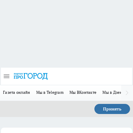
Газета онлайн
Мы в Telegram
Мы ВКонтакте
Мы в Дзене
П
Принять