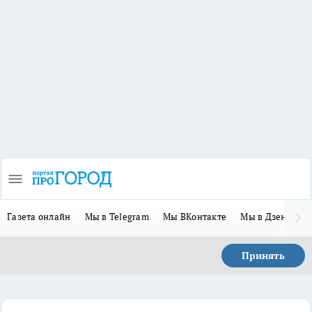
Газета онлайн
Мы в Telegram
Мы ВКонтакте
Мы в Дзене
П
Принять