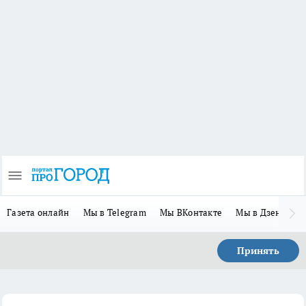
Газета онлайн
Мы в Telegram
Мы ВКонтакте
Мы в Дзене
П
Принять