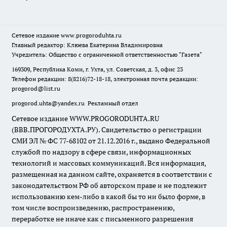
Сетевое издание
www.progoroduhta.ru
Главный редактор: Клюева Екатерина Владимировна
Учредитель: Общество с ограниченной ответственностью "Газета"
169309, Республика Коми, г. Ухта, ул. Советская, д. 3, офис 23
Телефон редакции: 8(8216)72-18-18, электронная почта редакции:
progorod@list.ru
progorod.uhta@yandex.ru
Рекламный отдел
Сетевое издание WWW.PROGORODUHTA.RU
(ВВВ.ПРОГОРОДУХТА.РУ). Свидетельство о регистрации
СМИ ЭЛ № ФС 77-68102 от 21.12.2016 г., выдано Федеральной
службой по надзору в сфере связи, информационных
технологий и массовых коммуникаций. Вся информация,
размещенная на данном сайте, охраняется в соответствии с
законодательством РФ об авторском праве и не подлежит
использованию кем-либо в какой бы то ни было форме, в
том числе воспроизведению, распространению,
переработке не иначе как с письменного разрешения