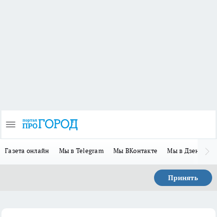
Газета онлайн
Мы в Telegram
Мы ВКонтакте
Мы в Дзене
П
Принять