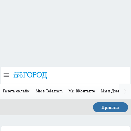
Газета онлайн
Мы в Telegram
Мы ВКонтакте
Мы в Дзене
П
Принять