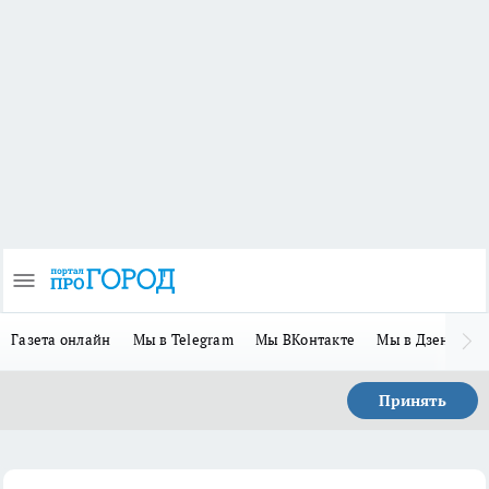
Газета онлайн
Мы в Telegram
Мы ВКонтакте
Мы в Дзене
П
Принять