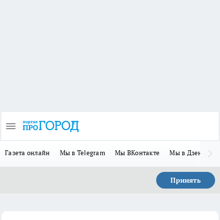
Газета онлайн
Мы в Telegram
Мы ВКонтакте
Мы в Дзене
П
Принять