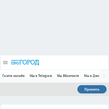
Газета онлайн
Мы в Telegram
Мы ВКонтакте
Мы в Дзене
П
Принять