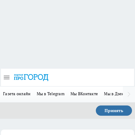
Газета онлайн
Мы в Telegram
Мы ВКонтакте
Мы в Дзене
П
Принять