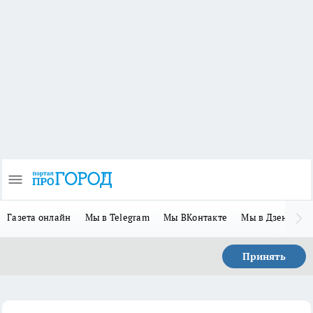
Газета онлайн
Мы в Telegram
Мы ВКонтакте
Мы в Дзене
П
Принять