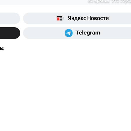
из архива "Pro Горо
ды