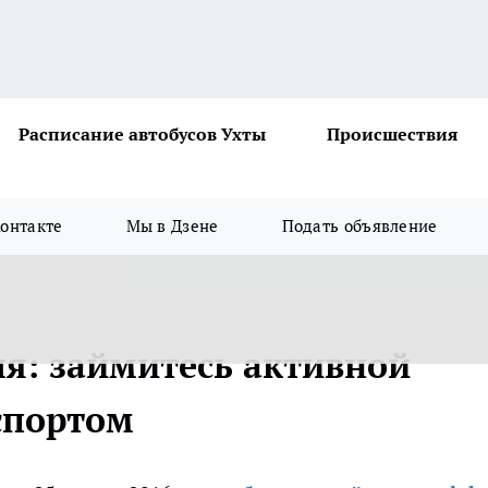
Расписание автобусов Ухты
Происшествия
онтакте
Мы в Дзене
Подать объявление
ля: займитесь активной
спортом