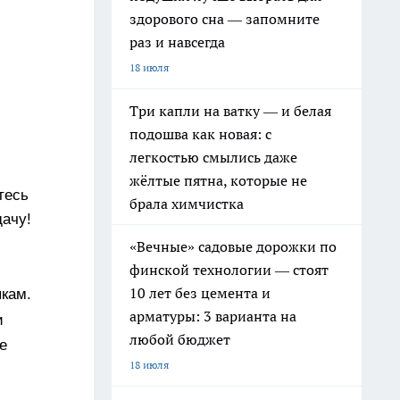
здорового сна — запомните
раз и навсегда
18 июля
Три капли на ватку — и белая
подошва как новая: с
легкостью смылись даже
жёлтые пятна, которые не
тесь
брала химчистка
дачу!
«Вечные» садовые дорожки по
финской технологии — стоят
10 лет без цемента и
пкам.
арматуры: 3 варианта на
и
любой бюджет
е
18 июля