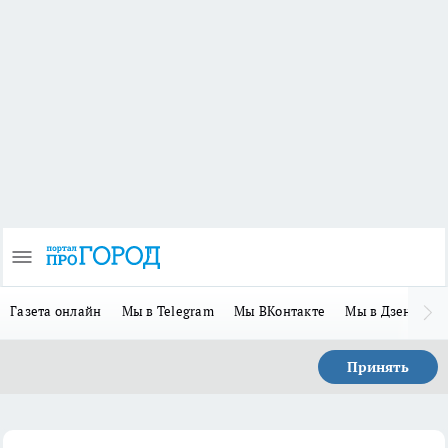
Газета онлайн
Мы в Telegram
Мы ВКонтакте
Мы в Дзене
П
Принять