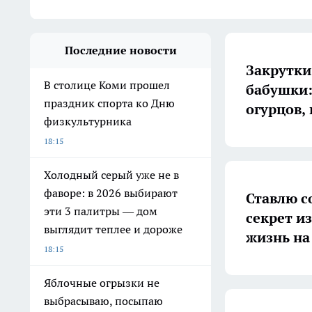
Последние новости
Закрутки
В столице Коми прошел
бабушки:
праздник спорта ко Дню
огурцов,
физкультурника
18:15
Холодный серый уже не в
фаворе: в 2026 выбирают
Ставлю с
эти 3 палитры — дом
секрет и
выглядит теплее и дороже
жизнь на
18:15
Яблочные огрызки не
выбрасываю, посыпаю