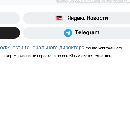
Фото из социальной сети ВКонта
должности генерального директора
 фонда капитального 
ктывкар Марианна не переехала по семейным обстоятельствам. 