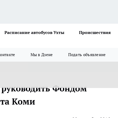
Расписание автобусов Ухты
Происшествия
онтакте
Мы в Дзене
Подать объявление
а руководить Фондом
нта Коми