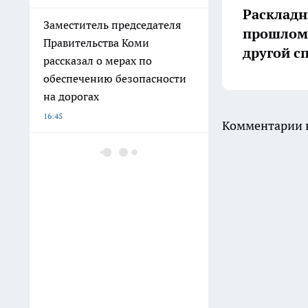
Раскладн
Заместитель председателя
прошлом:
Правительства Коми
другой с
рассказал о мерах по
обеспечению безопасности
на дорогах
16:45
Комментарии н
Козероги, Близнецы и Весы
в гороскопе Тамары Глобы
на воскресенье 9 августа
16:30
В Коми врачи достают
опасные предметы из ушей
детей
16:15