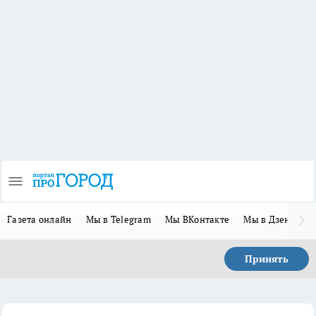
Газета онлайн
Мы в Telegram
Мы ВКонтакте
Мы в Дзене
П
Принять