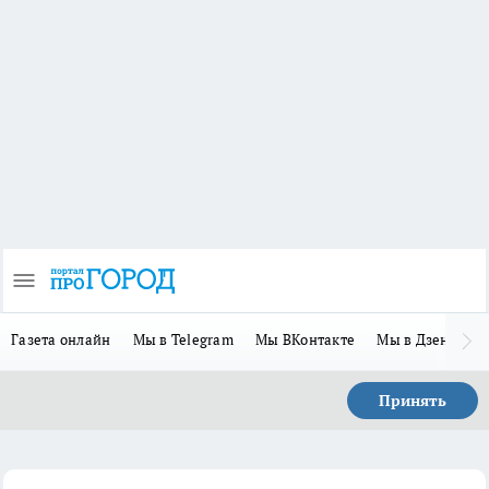
Газета онлайн
Мы в Telegram
Мы ВКонтакте
Мы в Дзене
П
Принять