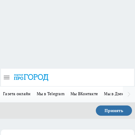
Газета онлайн
Мы в Telegram
Мы ВКонтакте
Мы в Дзене
П
Принять