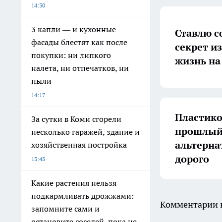
14:30
3 капли — и кухонные
Ставлю с
фасады блестят как после
секрет и
покупки: ни липкого
жизнь на
налета, ни отпечатков, ни
пыли
14:17
Пластико
За сутки в Коми сгорели
прошлый 
несколько гаражей, здание и
альтерна
хозяйственная постройка
дорого
13:45
Какие растения нельзя
подкармливать дрожжами:
Комментарии н
запомните сами и
остановите соседей, пока не