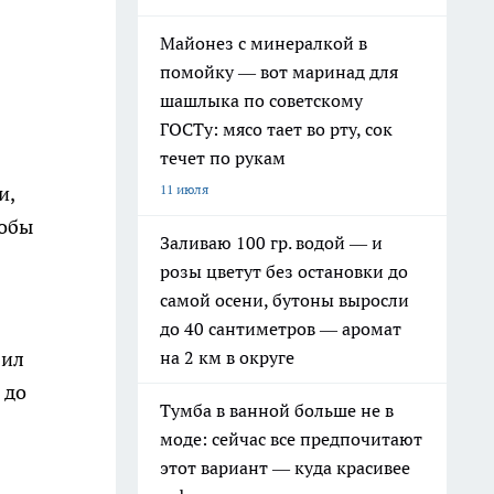
Майонез с минералкой в
помойку — вот маринад для
шашлыка по советскому
ГОСТу: мясо тает во рту, сок
течет по рукам
11 июля
и,
тобы
Заливаю 100 гр. водой — и
розы цветут без остановки до
самой осени, бутоны выросли
до 40 сантиметров — аромат
на 2 км в округе
бил
 до
Тумба в ванной больше не в
моде: сейчас все предпочитают
этот вариант — куда красивее