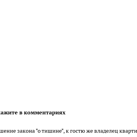
скажите в комментариях
шение закона "о тишине", к гостю же владелец кварт