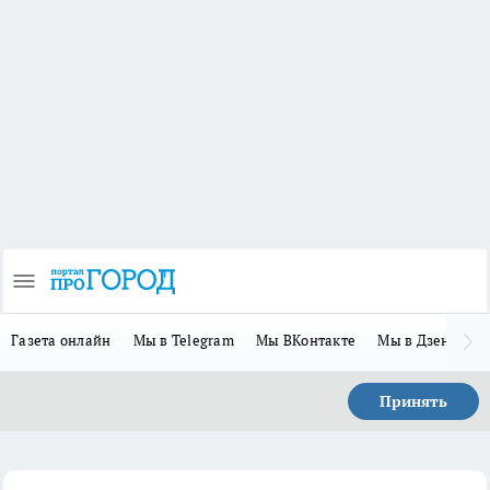
Газета онлайн
Мы в Telegram
Мы ВКонтакте
Мы в Дзене
П
Принять