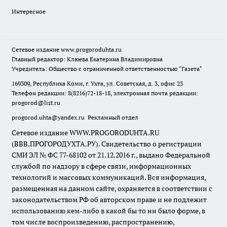
Интересное
Сетевое издание
www.progoroduhta.ru
Главный редактор: Клюева Екатерина Владимировна
Учредитель: Общество с ограниченной ответственностью "Газета"
169309, Республика Коми, г. Ухта, ул. Советская, д. 3, офис 23
Телефон редакции: 8(8216)72-18-18, электронная почта редакции:
progorod@list.ru
progorod.uhta@yandex.ru
Рекламный отдел
Сетевое издание WWW.PROGORODUHTA.RU
(ВВВ.ПРОГОРОДУХТА.РУ). Свидетельство о регистрации
СМИ ЭЛ № ФС 77-68102 от 21.12.2016 г., выдано Федеральной
службой по надзору в сфере связи, информационных
технологий и массовых коммуникаций. Вся информация,
размещенная на данном сайте, охраняется в соответствии с
законодательством РФ об авторском праве и не подлежит
использованию кем-либо в какой бы то ни было форме, в
том числе воспроизведению, распространению,