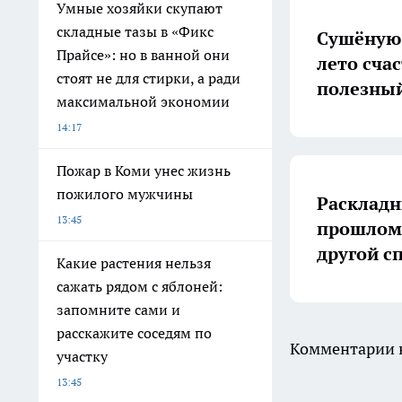
Умные хозяйки скупают
складные тазы в «Фикс
Сушёную 
Прайсе»: но в ванной они
лето счас
стоят не для стирки, а ради
полезный
максимальной экономии
14:17
Пожар в Коми унес жизнь
пожилого мужчины
Раскладн
13:45
прошлом:
другой с
Какие растения нельзя
сажать рядом с яблоней:
запомните сами и
расскажите соседям по
Комментарии н
участку
13:45