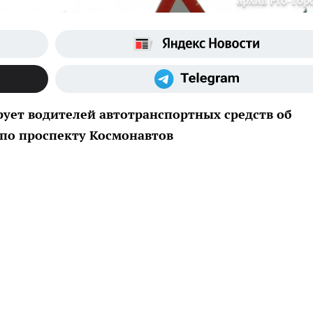
архив Pro-Гор
рует водителей автотранспортных средств об
по проспекту Космонавтов