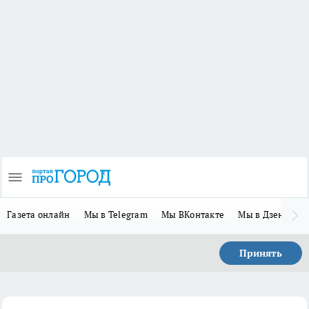
Газета онлайн
Мы в Telegram
Мы ВКонтакте
Мы в Дзене
П
Принять