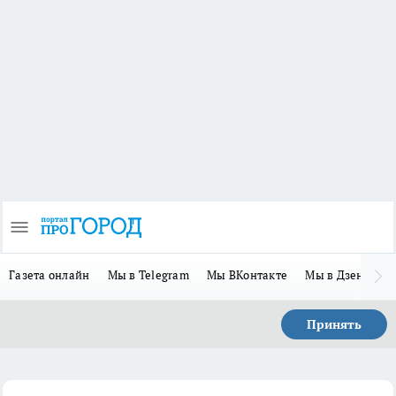
Газета онлайн
Мы в Telegram
Мы ВКонтакте
Мы в Дзене
П
Принять