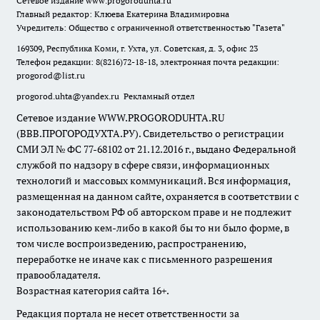
Сетевое издание
www.progoroduhta.ru
Главный редактор: Клюева Екатерина Владимировна
Учредитель: Общество с ограниченной ответственностью "Газета"
169309, Республика Коми, г. Ухта, ул. Советская, д. 3, офис 23
Телефон редакции: 8(8216)72-18-18, электронная почта редакции:
progorod@list.ru
progorod.uhta@yandex.ru
Рекламный отдел
Сетевое издание WWW.PROGORODUHTA.RU
(ВВВ.ПРОГОРОДУХТА.РУ). Свидетельство о регистрации
СМИ ЭЛ № ФС 77-68102 от 21.12.2016 г., выдано Федеральной
службой по надзору в сфере связи, информационных
технологий и массовых коммуникаций. Вся информация,
размещенная на данном сайте, охраняется в соответствии с
законодательством РФ об авторском праве и не подлежит
использованию кем-либо в какой бы то ни было форме, в
том числе воспроизведению, распространению,
переработке не иначе как с письменного разрешения
правообладателя.
Возрастная категория сайта 16+.
Редакция портала не несет ответственности за