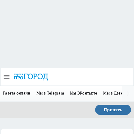
Газета онлайн
Мы в Telegram
Мы ВКонтакте
Мы в Дзене
П
Принять