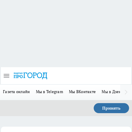
Газета онлайн
Мы в Telegram
Мы ВКонтакте
Мы в Дзене
П
Принять