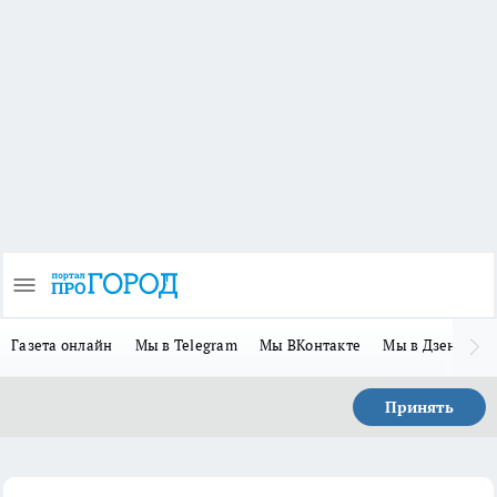
Газета онлайн
Мы в Telegram
Мы ВКонтакте
Мы в Дзене
П
Принять