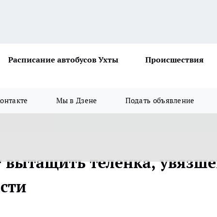
Расписание автобусов Ухты
Происшествия
онтакте
Мы в Дзене
Подать объявление
 вытащить теленка, увязше
ости