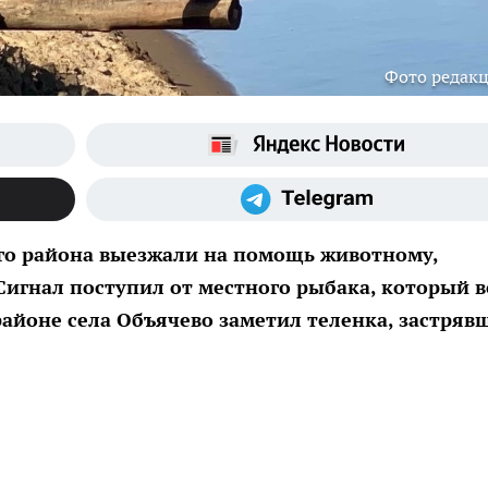
Фото редак
го района выезжали на помощь животному,
Сигнал поступил от местного рыбака, который в
районе села Объячево заметил теленка, застряв