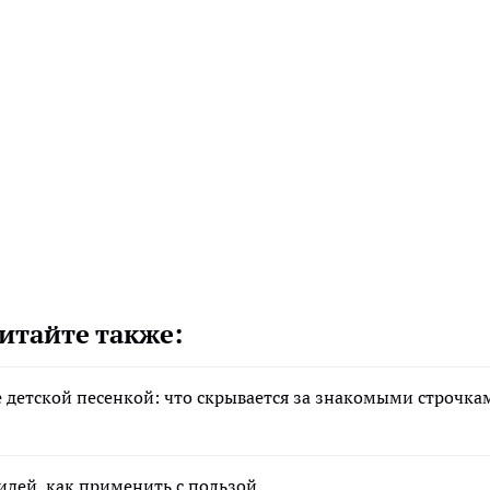
итайте также:
не детской песенкой: что скрывается за знакомыми строчка
7 идей, как применить с пользой