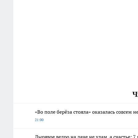
Ч
«Во поле берёза стояла» оказалась совсем 
21:00
Дырявое ведро на даче не хлам, а счастье: 