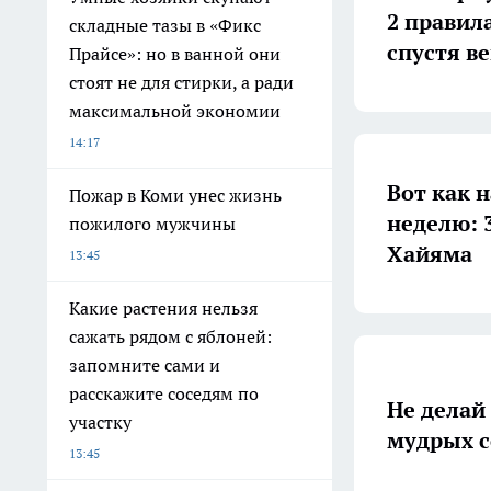
2 правил
складные тазы в «Фикс
спустя в
Прайсе»: но в ванной они
стоят не для стирки, а ради
максимальной экономии
14:17
Вот как 
Пожар в Коми унес жизнь
неделю: 
пожилого мужчины
Хайяма
13:45
Какие растения нельзя
сажать рядом с яблоней:
запомните сами и
расскажите соседям по
Не делай 
участку
мудрых с
13:45