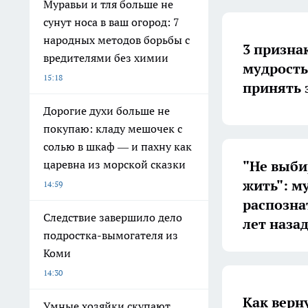
Муравьи и тля больше не
сунут носа в ваш огород: 7
народных методов борьбы с
3 признак
вредителями без химии
мудрость
15:18
принять 
Дорогие духи больше не
покупаю: кладу мешочек с
солью в шкаф — и пахну как
"Не выби
царевна из морской сказки
жить": м
14:59
распозна
Следствие завершило дело
лет наза
подростка-вымогателя из
Коми
14:30
Как верну
Умные хозяйки скупают