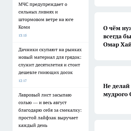
МЧС предупреждает о
сильных ливнях и
штормовом ветре на юге
Коми
О чём ну
всегда б
13:15
Омар Хай
Дачники скупают на рынках
новый материал для грядок:
служит десятилетия и стоит
дешевле гниющих досок
12:17
Не делай 
мудрого 
Лавровый лист засыпаю
солью — и весь август
благодарю себя за смекалку:
простой лайфхак выручает
каждый день