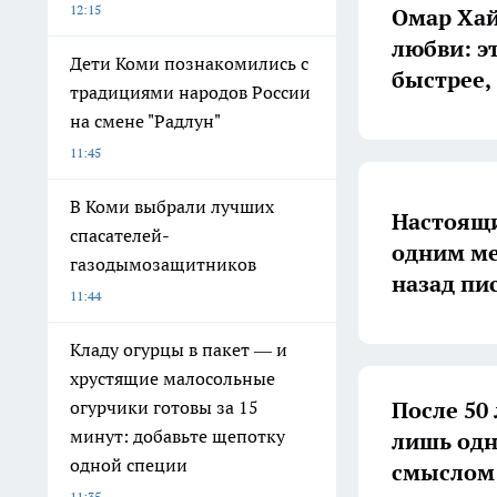
12:15
Омар Хай
любви: эт
Дети Коми познакомились с
быстрее,
традициями народов России
на смене "Радлун"
11:45
В Коми выбрали лучших
Настоящи
спасателей-
одним ме
газодымозащитников
назад пи
11:44
Кладу огурцы в пакет — и
хрустящие малосольные
После 50
огурчики готовы за 15
минут: добавьте щепотку
лишь одн
одной специи
смыслом:
11:35