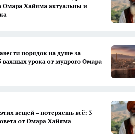
а Омара Хайяма актуальны и
ека
навести порядок на душе за
3 важных урока от мудрого Омара
этих вещей – потеряешь всё: 3
овета от Омара Хайяма