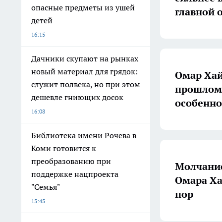
опасные предметы из ушей
главной 
детей
16:15
Дачники скупают на рынках
новый материал для грядок:
Омар Хай
служит полвека, но при этом
прошлом»
дешевле гниющих досок
особенно
16:08
Библиотека имени Рочева в
Коми готовится к
преобразованию при
Молчание
поддержке нацпроекта
Омара Ха
"Семья"
пор
15:45