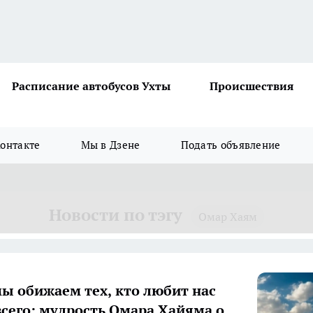
Расписание автобусов Ухты
Происшествия
онтакте
Мы в Дзене
Подать объявление
Новости по тэгу
Омар Хаям
ы обижаем тех, кто любит нас
всего: мудрость Омара Хайяма о