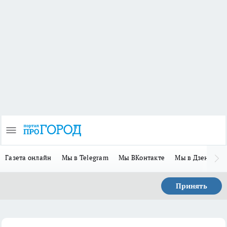
Газета онлайн
Мы в Telegram
Мы ВКонтакте
Мы в Дзене
П
Принять