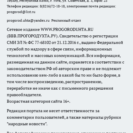
169309, Республика Коми, г. Ухта, ул. Советская, д. 3, офис 23
Телефон редакции: 8(8216)72-18-18, электронная почта редакции:
progorod@list.ru
progorod.uhta@yandex.ru
Рекламный отдел
Сетевое издание WWW.PROGORODUHTA.RU
(ВВВ.ПРОГОРОДУХТА.РУ). Свидетельство о регистрации
СМИ ЭЛ № ФС 77-68102 от 21.12.2016 г., выдано Федеральной
службой по надзору в сфере связи, информационных
технологий и массовых коммуникаций. Вся информация,
размещенная на данном сайте, охраняется в соответствии с
законодательством РФ об авторском праве и не подлежит
использованию кем-либо в какой бы то ни было форме, в
том числе воспроизведению, распространению,
переработке не иначе как с письменного разрешения
правообладателя.
Возрастная категория сайта 16+.
Редакция портала не несет ответственности за
комментарии пользователей, а также материалы рубрики
"народные новости".